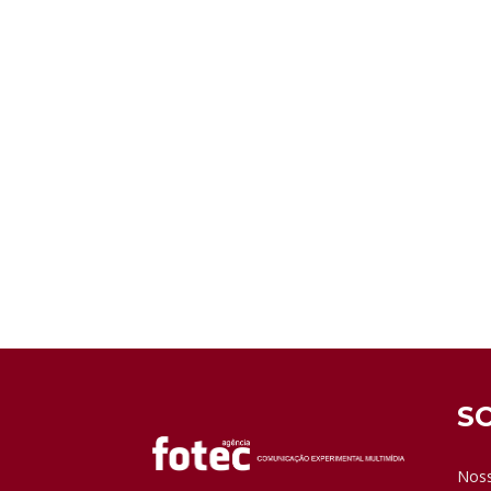
S
Noss