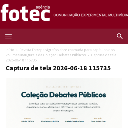
Agência
Início
Revista Entreparágrafos abre chamada para capítulos dos
volumes inaugurais da Coleção Debates Públicos
Captura de tela
2026-06-18 115735
Fotec
Captura de tela 2026-06-18 115735