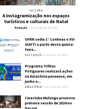
CULTURA
A instagramização nos espaços
turísticos e culturais de Natal
Redação
-
14 de agosto de 2025
UFRN sedia 1° Conbeas e XVI
SIAFTI a partir desta quinta-
feira...
21 de maio de 2024
DESTAQUE
Programa Trilhas
Potiguares realizará ações
na Amazônia paraense, em
junho e...
5 de junho de 2026
AMAZÔNIA
Cineclube Mulungu promove
primeira sessão de 2024 no
Decom