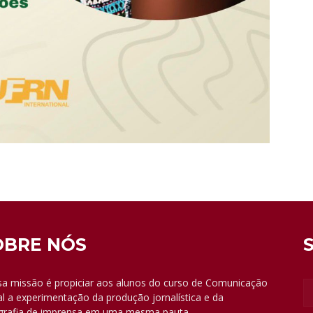
OBRE NÓS
a missão é propiciar aos alunos do curso de Comunicação
al a experimentação da produção jornalística e da
grafia de imprensa em uma mesma pauta.