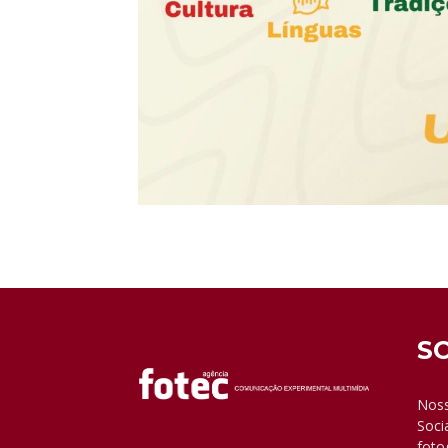
S
Noss
Soci
foto