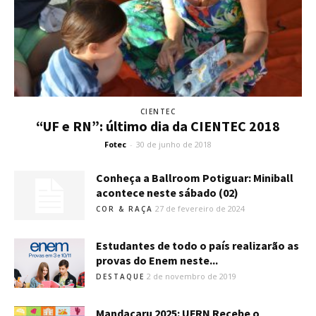
CIENTEC
“UF e RN”: último dia da CIENTEC 2018
Fotec
-
30 de junho de 2018
Conheça a Ballroom Potiguar: Miniball
acontece neste sábado (02)
27 de fevereiro de 2024
COR & RAÇA
Estudantes de todo o país realizarão as
provas do Enem neste...
2 de novembro de 2019
DESTAQUE
Mandacaru 2025: UFRN Recebe o