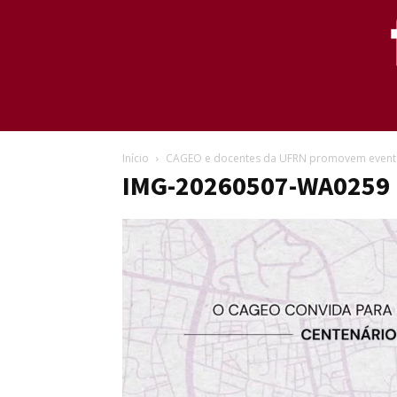
Início
CAGEO e docentes da UFRN promovem event
IMG-20260507-WA0259