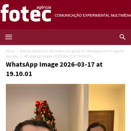
Agência
Início
Kaiony Venâncio: do teatro na igreja ao destaque em O Agente
Secreto
WhatsApp Image 2026-03-17 at 19.10.01
WhatsApp Image 2026-03-17 at
Fotec
19.10.01