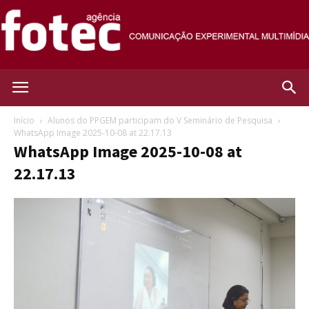
Agência
Início
Alunos do PPGEM participam do V Seminário de Pesquisa
WhatsApp Image 2025-10-08 at 22.17.13
WhatsApp Image 2025-10-08 at
Fotec
22.17.13