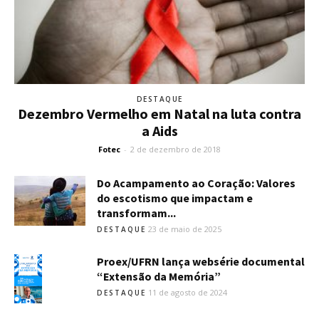
DESTAQUE
Dezembro Vermelho em Natal na luta contra
a Aids
Fotec
-
2 de dezembro de 2018
Do Acampamento ao Coração: Valores
do escotismo que impactam e
transformam...
23 de maio de 2025
DESTAQUE
Proex/UFRN lança websérie documental
“Extensão da Memória”
11 de agosto de 2024
DESTAQUE