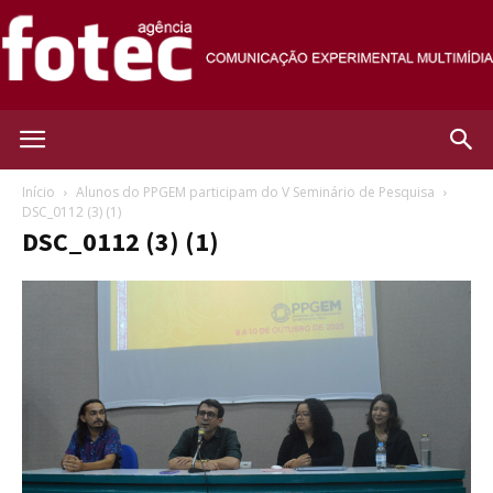
Agência
Início
Alunos do PPGEM participam do V Seminário de Pesquisa
DSC_0112 (3) (1)
DSC_0112 (3) (1)
Fotec