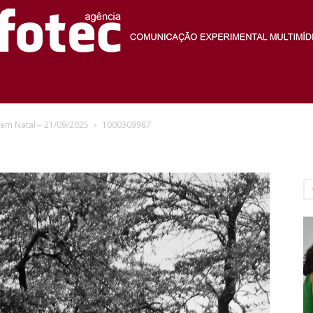
Agência
 em Natal – 21/09/2025
1000309987
Fotec