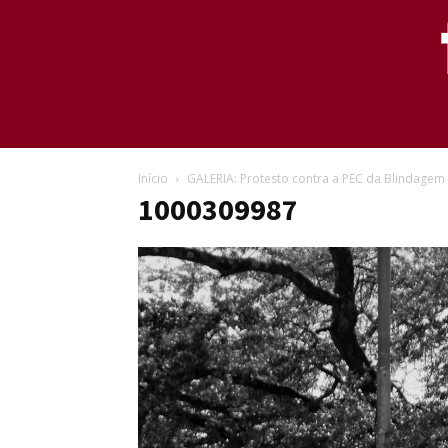
Início
GALERIA: Protesto contra a PEC da Blindagem
1000309987