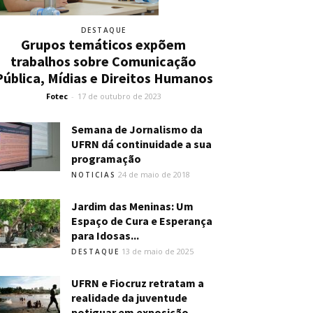
DESTAQUE
Grupos temáticos expõem
trabalhos sobre Comunicação
Pública, Mídias e Direitos Humanos
Fotec
-
17 de outubro de 2023
Semana de Jornalismo da
UFRN dá continuidade a sua
programação
24 de maio de 2018
NOTICIAS
Jardim das Meninas: Um
Espaço de Cura e Esperança
para Idosas...
13 de maio de 2025
DESTAQUE
UFRN e Fiocruz retratam a
realidade da juventude
potiguar em exposição...