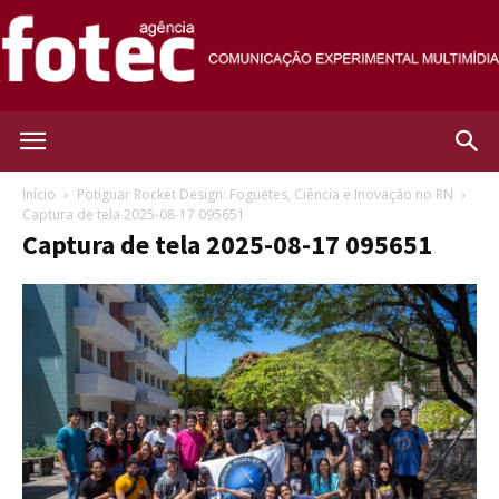
Agência
Início
Potiguar Rocket Design: Foguetes, Ciência e Inovação no RN
Captura de tela 2025-08-17 095651
Captura de tela 2025-08-17 095651
Fotec