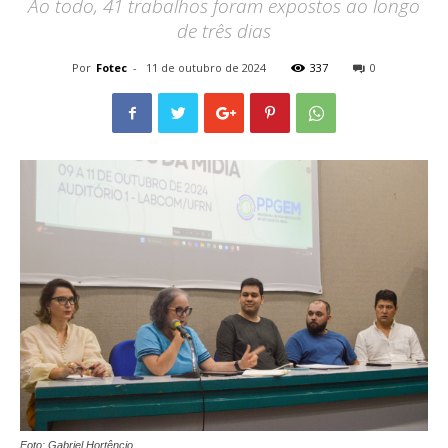
Ao todo, 41 trabalhos foram expostos ao longo
de três dias
Por
Fotec
-
11 de outubro de 2024
337
0
Foto: Gabriel Hortêncio