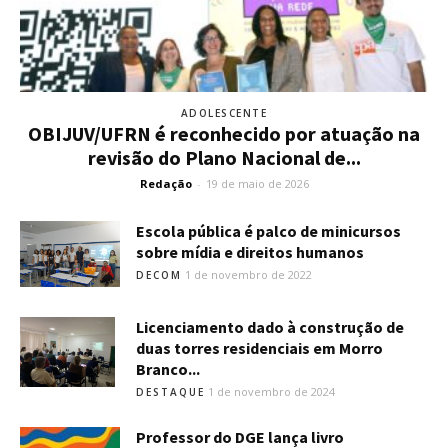
ADOLESCENTE
OBIJUV/UFRN é reconhecido por atuação na
revisão do Plano Nacional de...
Redação
-
19 de maio de 2026
Escola pública é palco de minicursos
sobre mídia e direitos humanos
1 de novembro de 2022
DECOM
Licenciamento dado à construção de
duas torres residenciais em Morro
Branco...
1 de novembro de 2024
DESTAQUE
Professor do DGE lança livro