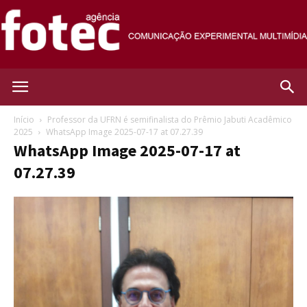
Agência
Início
Professor da UFRN é semifinalista do Prêmio Jabuti Acadêmico
2025
WhatsApp Image 2025-07-17 at 07.27.39
WhatsApp Image 2025-07-17 at
Fotec
07.27.39