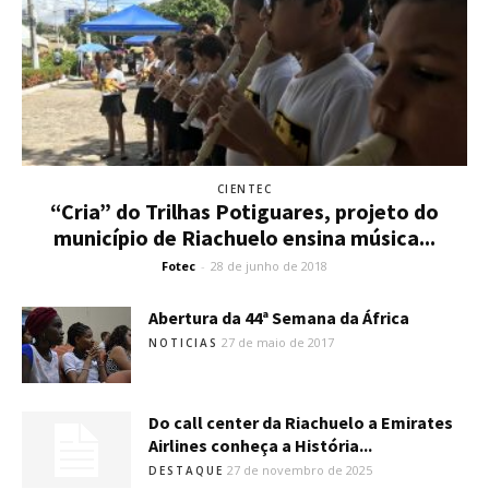
CIENTEC
“Cria” do Trilhas Potiguares, projeto do
município de Riachuelo ensina música...
Fotec
-
28 de junho de 2018
Abertura da 44ª Semana da África
27 de maio de 2017
NOTICIAS
Do call center da Riachuelo a Emirates
Airlines conheça a História...
27 de novembro de 2025
DESTAQUE