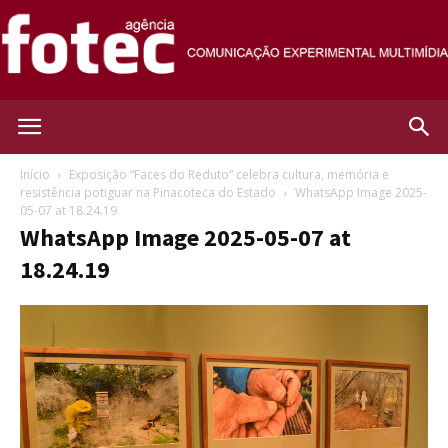
Agência
Início
Exposição “Faces do Reduto” celebra cultura, memória e
resistência potiguar na Pinacoteca do Estado
WhatsApp Image 2025-
05-07 at 18.24.19
Fotec
WhatsApp Image 2025-05-07 at
18.24.19