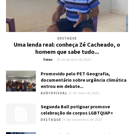
DESTAQUE
Uma lenda real: conheça Zé Cacheado, o
homem que sabe tudo...
Fotec
-
20 de janeiro de 2025
Promovido pelo PET Geografia,
documentário sobre urgência climática
entrou em debate...
21 de maio de 2026
AUDIOVISUAL
Segunda Ball potiguar promove
celebração de corpos LGBTQIAP+
16 de novembro de 2023
DESTAQUE