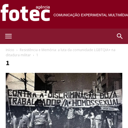
Agência
Início
Resistência e Memória: a luta da comunidade LGBTQIA+ na
ditadura militar
1
1
Fotec