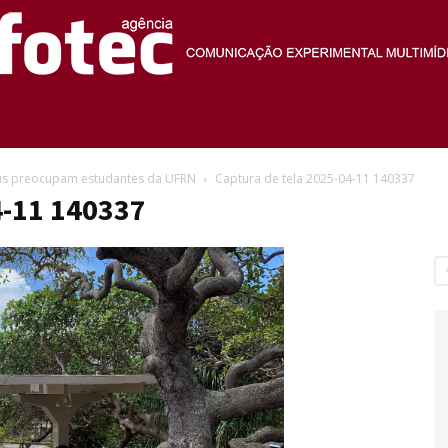
Agência
us preocupam estudantes da UFRN
Captura de tela 2025-04-11 140337
4-11 140337
Fotec