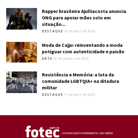
Rapper brasileira Ajulliacosta anuncia
ONG para apoiar mães solo em
situação...
16 de abril de 2026
DESTAQUE
Moda de Cajju: reinventando a moda
potiguar com autenticidade e paixão
20 de janeiro de 2025
ARTE
Resistência e Memória: a luta da
comunidade LGBTQIA+ na ditadura
militar
11 de abril de 2025
DESTAQUE