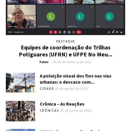
DESTAQUE
Equipes de coordenação do Trilhas
Potiguares (UFRN) e UFPE No Meu...
Fotec
-
20 de dezembro de 2022
A poluição visual dos fios nas vias
urbanas: o descaso com...
29 de agosto de 2024
CIDADE
Crônica – As Reações
30 de junho de 2025
CRÔNICAS