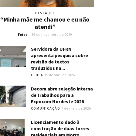
DESTAQUE
“Minha mãe me chamou e eu não
atendi”
Fotec
-
19 de novembro de 2019
Servidora da UFRN
apresenta pesquisa sobre
revisão de textos
traduzidos na...
15 de abril de 2026
CCHLA
Decom abre seleção interna
de trabalhos para a
Expocom Nordeste 2026
7 de maio de 2026
COMUNICAÇÃO
Licenciamento dado à
construção de duas torres
residenciais em Morro