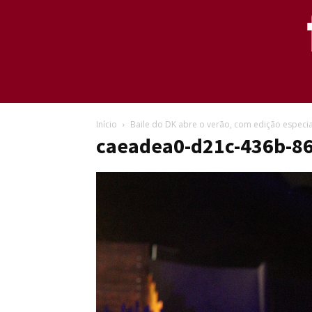
Início
Baile do DK abre o verão, com edição especia
caeadea0-d21c-436b-8