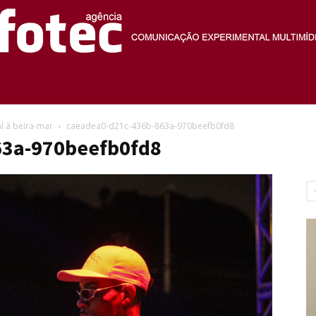
Agência
l à beira-mar
caeadea0-d21c-436b-863a-970beefb0fd8
63a-970beefb0fd8
Fotec