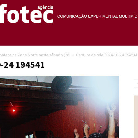
Agência
contece na Zona Norte neste sábado (26)
Captura de tela 2024-10-24 194541
0-24 194541
Fotec