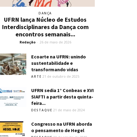
DANÇA
UFRN lança Núcleo de Estudos
Interdisciplinares da Dança com
encontros semanais...
Redação
-
26 de maio de 2026
Ecoarte na UFRN: unindo
sustentabilidade e
transformando vidas
21 de outubro de 2025
ARTE
UFRN sedia 1° Conbeas e XVI
SIAFTI a partir desta quinta-
feira...
21 de maio de 2024
DESTAQUE
Congresso na UFRN aborda
o pensamento de Hegel