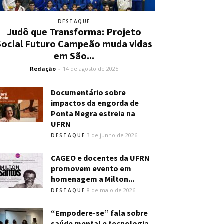
DESTAQUE
Judô que Transforma: Projeto
Social Futuro Campeão muda vidas
em São...
Redação
-
14 de agosto de 2025
Documentário sobre
impactos da engorda de
Ponta Negra estreia na
UFRN
3 de junho de 2026
DESTAQUE
CAGEO e docentes da UFRN
promovem evento em
homenagem a Milton...
8 de maio de 2026
DESTAQUE
“Empodere-se” fala sobre
saúde mental e tecnologia