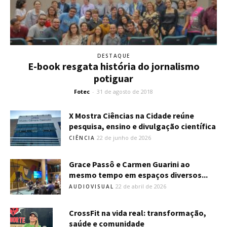
DESTAQUE
E-book resgata história do jornalismo
potiguar
Fotec
-
31 de agosto de 2018
X Mostra Ciências na Cidade reúne
pesquisa, ensino e divulgação científica
22 de junho de 2026
CIÊNCIA
Grace Passô e Carmen Guarini ao
mesmo tempo em espaços diversos...
22 de abril de 2026
AUDIOVISUAL
CrossFit na vida real: transformação,
saúde e comunidade