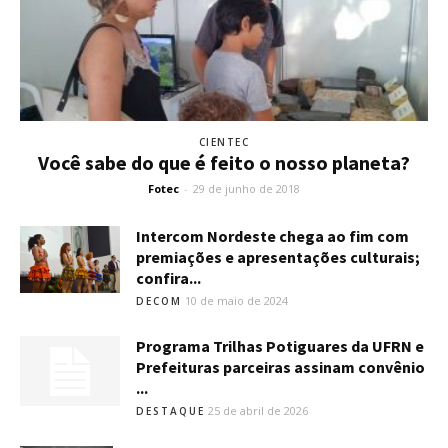
CIENTEC
Você sabe do que é feito o nosso planeta?
Fotec
-
29 de junho de 2018
Intercom Nordeste chega ao fim com
premiações e apresentações culturais;
confira...
10 de maio de 2024
DECOM
Programa Trilhas Potiguares da UFRN e
Prefeituras parceiras assinam convênio
...
25 de abril de 2026
DESTAQUE