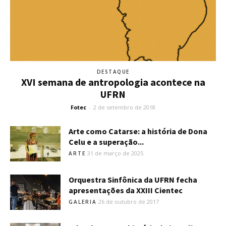
DESTAQUE
XVI semana de antropologia acontece na
UFRN
Fotec
-
2 de setembro de 2018
Arte como Catarse: a história de Dona
Celu e a superação...
31 de março de 2025
ARTE
Orquestra Sinfônica da UFRN fecha
apresentações da XXIII Cientec
26 de outubro de 2017
GALERIA