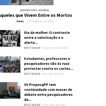
ABANDONO ANIMAL
Aqueles que Vivem Entre os Mortos
Fotec
-
29 de agosto de 2024
Dia da mulher: O contraste
entre a valorização e o
alerta...
16 de março de 2026
DESTAQUE
Estudantes, professores e
pesquisadores vão às ruas
protestar contra os cortes...
9 de maio de 2019
DESTAQUE
XV PropesqPP tem
continuidade com mesas de
debate entre pesquisadores
da...
15 de maio de 2025
DESTAQUE