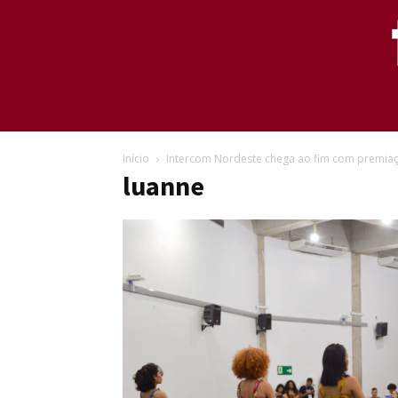
Início
Intercom Nordeste chega ao fim com premiaçõ
luanne