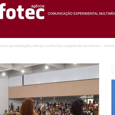
Agência
es e apresentações culturais; confira lista completa de vencedores
luanne
Fotec