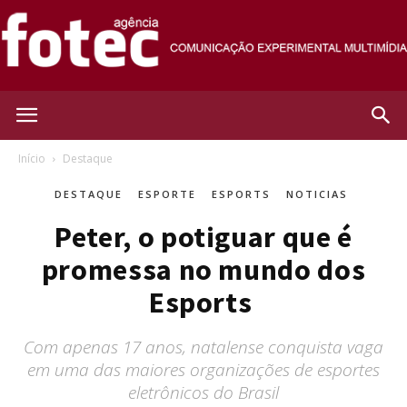
Agência
Início
Destaque
DESTAQUE
ESPORTE
ESPORTS
NOTICIAS
Fotec
Peter, o potiguar que é
promessa no mundo dos
Esports
Com apenas 17 anos, natalense conquista vaga
em uma das maiores organizações de esportes
eletrônicos do Brasil