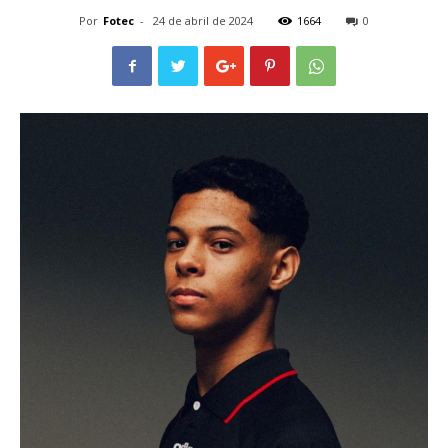
Por
Fotec
-
24 de abril de 2024
1664
0