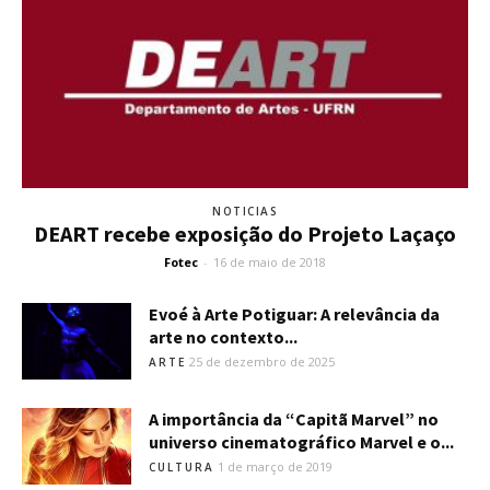
NOTICIAS
DEART recebe exposição do Projeto Laçaço
Fotec
-
16 de maio de 2018
Evoé à Arte Potiguar: A relevância da
arte no contexto...
25 de dezembro de 2025
ARTE
A importância da “Capitã Marvel” no
universo cinematográfico Marvel e o...
1 de março de 2019
CULTURA