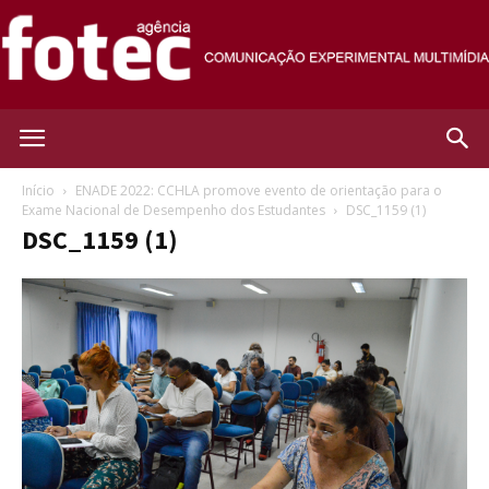
Agência
Início
ENADE 2022: CCHLA promove evento de orientação para o
Exame Nacional de Desempenho dos Estudantes
DSC_1159 (1)
DSC_1159 (1)
Fotec