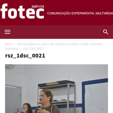
Agência
Início
Escola pública é palco de minicursos sobre mídia e direitos
humanos
rsz_1dsc_0021
rsz_1dsc_0021
Fotec