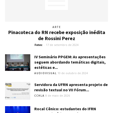
ARTE
Pinacoteca do RN recebe exposição inédita
de Rossini Perez
Fotec
-
17 de setembro de 2024
IV Seminário PPGEM: As apresentações
seguem abordando temáticas digitais,
estéticas e...
10 de outubro de 2024
AUDIOVISUAL
Servidora da UFRN apresenta projeto de
revisão textual no VII Fórum...
8 de maio de 2026
CCHLA
Rocal Cênico: estudantes do IFRN