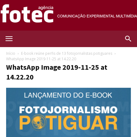
Agência
Início
E-book reúne perfis de 13 fotojornalistas potiguares
WhatsApp Image 2019-11-25 at 14.22.20
WhatsApp Image 2019-11-25 at
Fotec
14.22.20