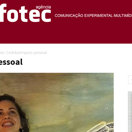
Agência
oto: Cedida/Arquivo pessoal
essoal
Fotec