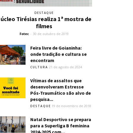
DESTAQUE
úcleo Tirésias realiza 1ª mostra de
filmes
Fotec
-
30 de outubro de 2019
Feira livre de Goianinha:
onde tradição e cultura se
encontram
21 de agosto de 2024
CULTURA
Vítimas de assaltos que
desenvolveram Estresse
Pós-Traumático são alvo de
pesquisa...
19 de novembro de 2018
DESTAQUE
Natal Desportivo se prepara
para a Superliga B feminina
2024-2025 com...