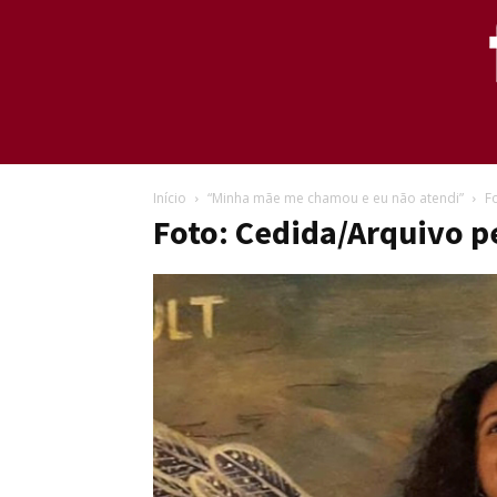
Início
“Minha mãe me chamou e eu não atendi”
F
Foto: Cedida/Arquivo p