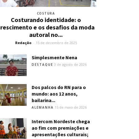
COSTURA
Costurando identidade: o
crescimento e os desafios da moda
autoral no...
Redação
-
15 de dezembro de 2025
Simplesmente Nena
3 de agosto de 2026
DESTAQUE
Dos palcos do RN para o
mundo: aos 12 anos,
bailarina...
15 de maio de 2026
ALEMANHA
Intercom Nordeste chega
ao fim com premiações e
apresentações culturais;