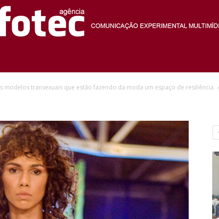
Agência
 as modelos transexuais que estão fazendo da moda um espaço de resiliência
Fotec