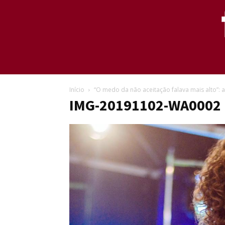
Início
“O medo da não aceitação falava mais alto”:
IMG-20191102-WA0002