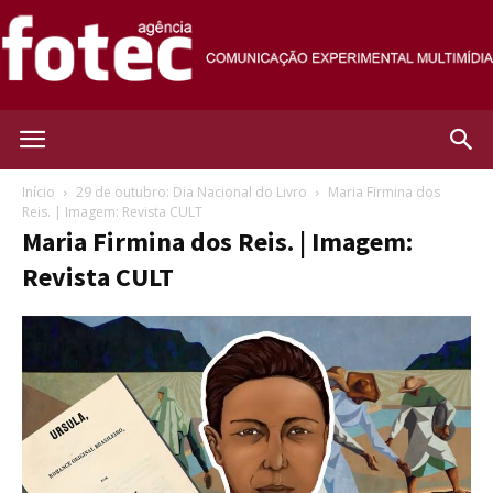
Agência
Início
29 de outubro: Dia Nacional do Livro
Maria Firmina dos
Reis. | Imagem: Revista CULT
Maria Firmina dos Reis. | Imagem:
Fotec
Revista CULT