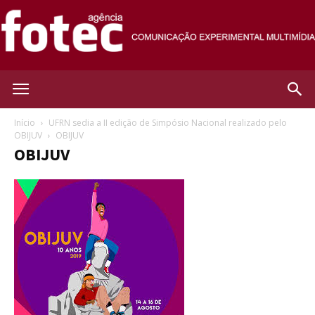
Agência
Início
UFRN sedia a II edição de Simpósio Nacional realizado pelo
OBIJUV
OBIJUV
OBIJUV
Fotec