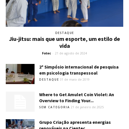
DESTAQUE
Jiu-jitsu: mais que um esporte, um estilo de
vida
Fotec
-
21 de agosto de 2024
2º Simpósio internacional de pesquisa
em psicologia transpessoal
31 de maio de 2019
DESTAQUE
Where to Get Amulet Coin Violet: An
Overview to Finding Your...
21 de janeiro de 2025
SEM CATEGORIA
Grupo Criação apresenta energias
renováveis na Cientec