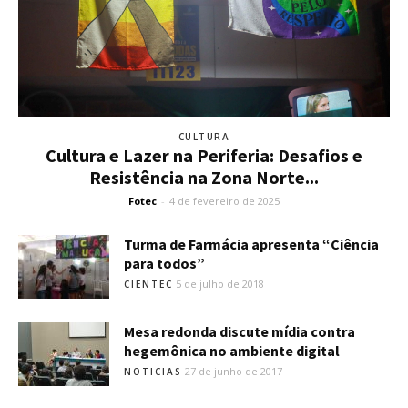
CULTURA
Cultura e Lazer na Periferia: Desafios e
Resistência na Zona Norte...
Fotec
-
4 de fevereiro de 2025
Turma de Farmácia apresenta “Ciência
para todos”
5 de julho de 2018
CIENTEC
Mesa redonda discute mídia contra
hegemônica no ambiente digital
27 de junho de 2017
NOTICIAS