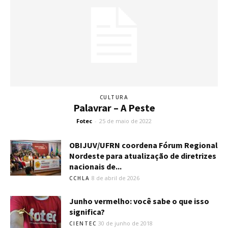
CULTURA
Palavrar – A Peste
Fotec
-
25 de maio de 2022
OBIJUV/UFRN coordena Fórum Regional
Nordeste para atualização de diretrizes
nacionais de...
8 de abril de 2026
CCHLA
Junho vermelho: você sabe o que isso
significa?
30 de junho de 2018
CIENTEC