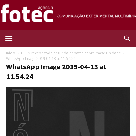
Agência
Início
UFRN recebe toda segunda debates sobre masculinidade
WhatsApp Image 2019-04-13 at 11.54.24
WhatsApp Image 2019-04-13 at
Fotec
11.54.24