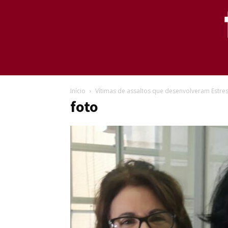
Início
Vítimas de assaltos que desenvolveram Estre
foto