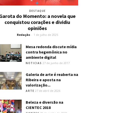
DESTAQUE
Garota do Momento: a novela que
conquistou corações e dividiu
opiniões
Redação
-
1 de julho de 2025
Mesa redonda discute mídia
contra hegemônica no
ambiente digital
27 de junho de 2017
NOTICIAS
Galeria de arte é reaberta na
Ribeira e aposta na
valorização...
27 de abril de 2026
ARTE
Beleza e diversão na
CIENTEC 2018