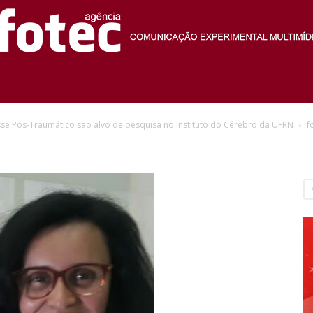
Agência
sse Pós-Traumático são alvo de pesquisa no Instituto do Cérebro da UFRN
f
Fotec