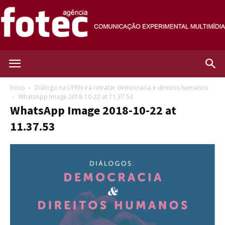
Agência
Início
Diálogo na UFRN irá retratar democracia e direitos humanos
WhatsApp Image 2018-10-22 at 11.37.53
WhatsApp Image 2018-10-22 at
Fotec
11.37.53