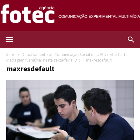
Agência
Início
Departamento de Comunicação Social da UFRN exibe Curta-
Metragem “Lamúria” nesta sexta-feira (31)
maxresdefault
maxresdefault
Fotec