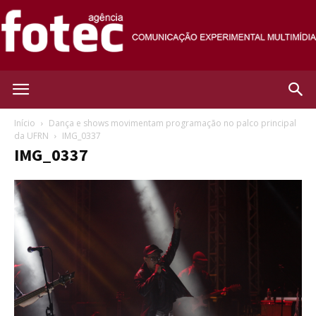
Agência
Início
Dança e shows movimentam programação no palco principal
da UFRN
IMG_0337
IMG_0337
Fotec