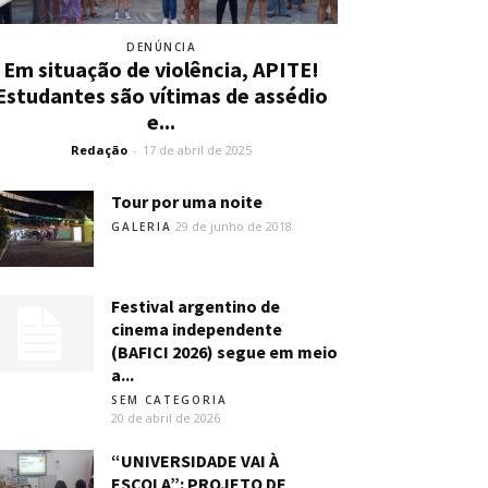
DENÚNCIA
Em situação de violência, APITE!
Estudantes são vítimas de assédio
e...
Redação
-
17 de abril de 2025
Tour por uma noite
29 de junho de 2018
GALERIA
Festival argentino de
cinema independente
(BAFICI 2026) segue em meio
a...
SEM CATEGORIA
20 de abril de 2026
“UNIVERSIDADE VAI À
ESCOLA”: PROJETO DE