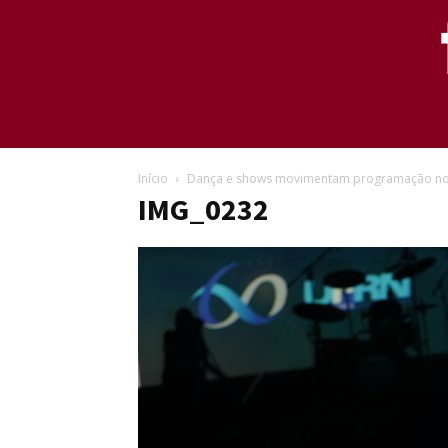
Início
Dança e shows movimentam programação no 
IMG_0232