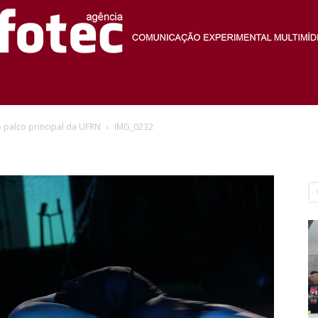
Agência
palco principal da UFRN
IMG_0232
Fotec