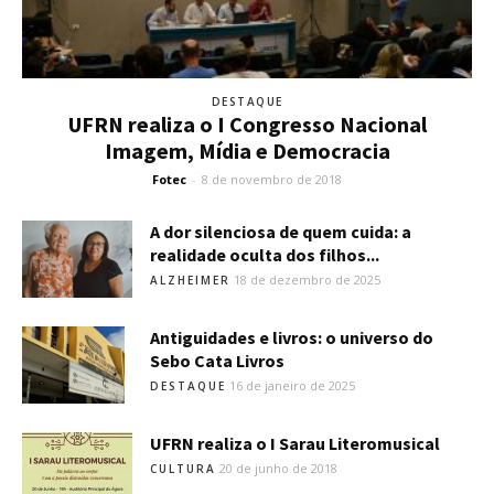
DESTAQUE
UFRN realiza o I Congresso Nacional
Imagem, Mídia e Democracia
Fotec
-
8 de novembro de 2018
A dor silenciosa de quem cuida: a
realidade oculta dos filhos...
18 de dezembro de 2025
ALZHEIMER
Antiguidades e livros: o universo do
Sebo Cata Livros
16 de janeiro de 2025
DESTAQUE
UFRN realiza o I Sarau Literomusical
20 de junho de 2018
CULTURA