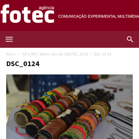
Agência
Início
“UF e RN”: último dia da CIENTEC 2018
DSC_0124
DSC_0124
Fotec