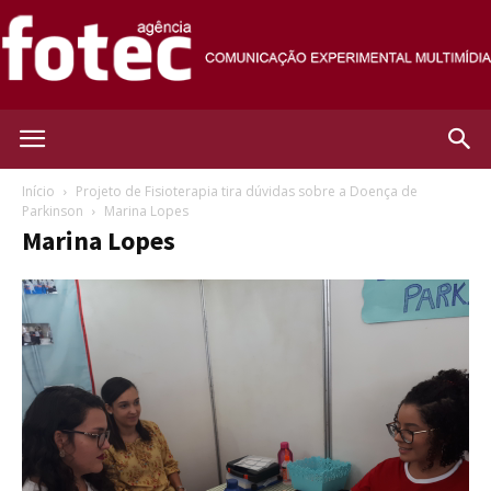
Agência
Início
Projeto de Fisioterapia tira dúvidas sobre a Doença de
Parkinson
Marina Lopes
Marina Lopes
Fotec