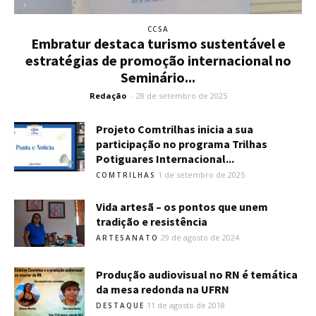
CCSA
Embratur destaca turismo sustentável e
estratégias de promoção internacional no
Seminário...
Redação
-
28 de setembro de 2025
Projeto Comtrilhas inicia a sua
participação no programa Trilhas
Potiguares Internacional...
1 de setembro de 2025
COMTRILHAS
Vida artesã – os pontos que unem
tradição e resistência
29 de agosto de 2024
ARTESANATO
Produção audiovisual no RN é temática
da mesa redonda na UFRN
11 de agosto de 2018
DESTAQUE