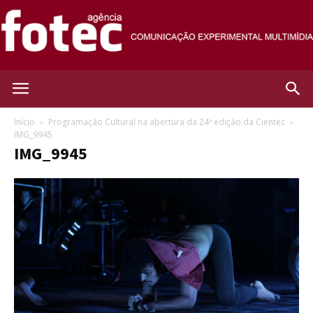
Agência
Início
Programação Cultural na abertura da 24ª edição da Cientec
IMG_9945
IMG_9945
Fotec