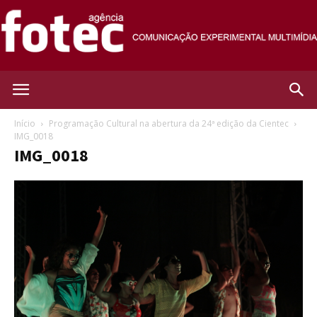
Agência
Início
Programação Cultural na abertura da 24ª edição da Cientec
IMG_0018
IMG_0018
Fotec