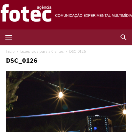
Agência
Início
Luzes: vida para a Cientec
DSC_0126
DSC_0126
Fotec