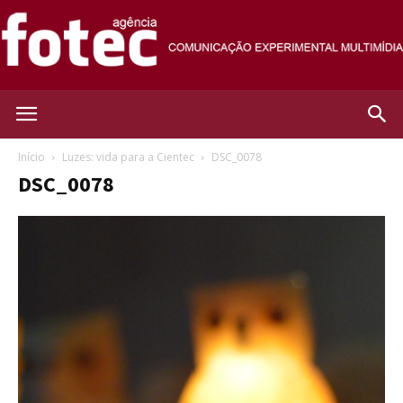
Agência
Início
Luzes: vida para a Cientec
DSC_0078
DSC_0078
Fotec