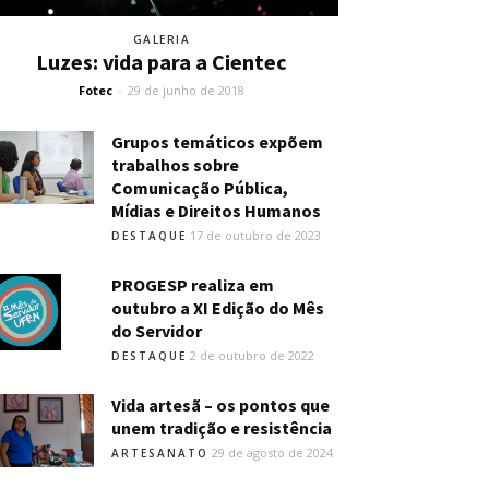
GALERIA
Luzes: vida para a Cientec
Fotec
-
29 de junho de 2018
Grupos temáticos expõem
trabalhos sobre
Comunicação Pública,
Mídias e Direitos Humanos
17 de outubro de 2023
DESTAQUE
PROGESP realiza em
outubro a XI Edição do Mês
do Servidor
2 de outubro de 2022
DESTAQUE
Vida artesã – os pontos que
unem tradição e resistência
29 de agosto de 2024
ARTESANATO